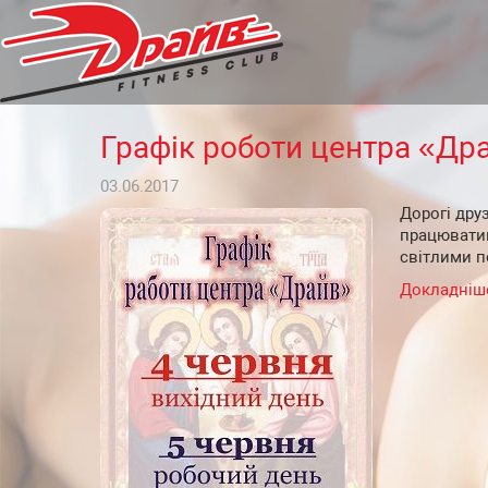
Графік роботи центра «Др
03.06.2017
Дорогі друз
працюватим
світлими п
Докладніш