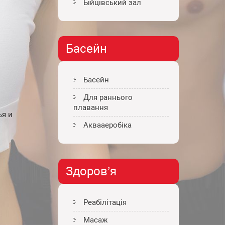
Бійцівський зал
Басейн
Басейн
Для раннього
плавання
ья и
Аквааеробіка
Здоров’я
Реабілітація
Масаж