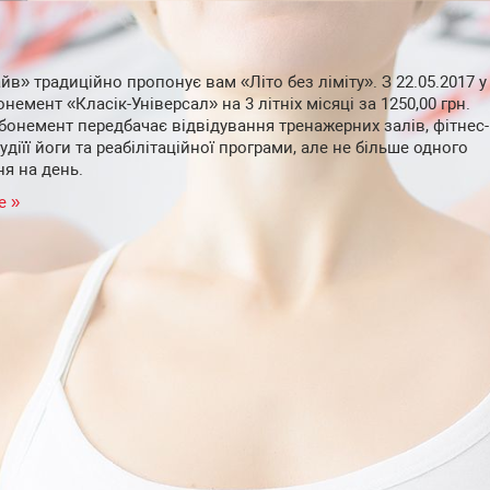
йв» традиційно пропонує вам «Літо без ліміту». З 22.05.2017 у
немент «Класік-Універсал» на 3 літніх місяці за 1250,00 грн.
бонемент передбачає відвідування тренажерних залів, фітнес-
удіїї йоги та реабілітаційної програми, але не більше одного
ня на день.
е »