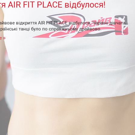
я AIR FIT PLACE відбулося!
йвове відкриття AIR FIT PLACE відбулося. Чарівні дівчата,
країнські танці було по справжньому драйвово.
е »