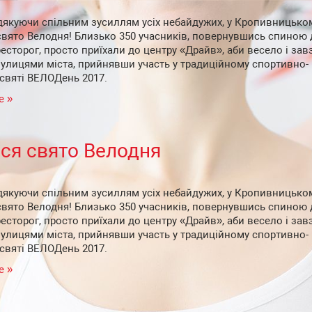
 дякуючи спільним зусиллям усіх небайдужих, у Кропивницько
свято Велодня! Близько 350 учасників, повернувшись спиною 
ресторог, просто приїхали до центру «Драйв», аби весело і зав
улицями міста, прийнявши участь у традиційному спортивно-
святі ВЕЛОДень 2017.
е »
ся свято Велодня
 дякуючи спільним зусиллям усіх небайдужих, у Кропивницько
свято Велодня! Близько 350 учасників, повернувшись спиною 
ресторог, просто приїхали до центру «Драйв», аби весело і зав
улицями міста, прийнявши участь у традиційному спортивно-
святі ВЕЛОДень 2017.
е »