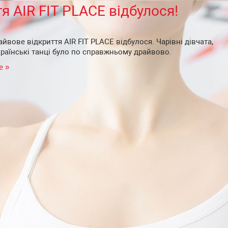
я AIR FIT PLACE відбулося!
йвове відкриття AIR FIT PLACE відбулося. Чарівні дівчата,
країнські танці було по справжньому драйвово.
е »