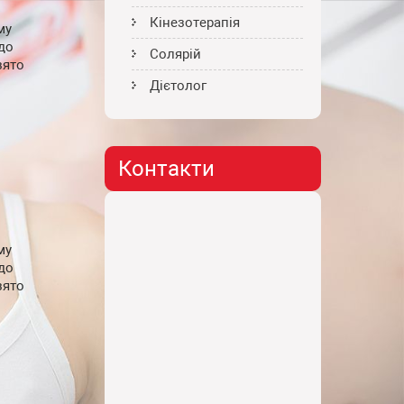
Кінезотерапія
му
до
Солярій
зято
Дієтолог
Контакти
му
до
зято