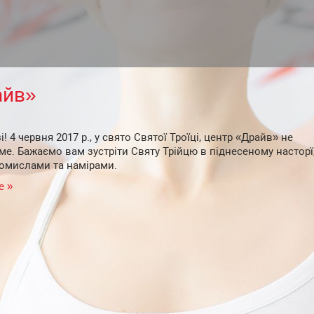
айв»
і! 4 червня 2017 р., у свято Святої Троїці, центр «Драйв» не
е. Бажаємо вам зустріти Святу Трійцю в піднесеному насторї,
омислами та намірами.
е »