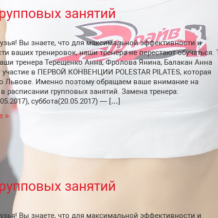
групповых занятий
узья! Вы знаете, что для максимальной эффективности и
ти ваших тренировок, наши тренера не перестают обучаться. 
наши тренера Терещенко Анна, Фролова Янина​, Балакан Анна​
 участие в ПЕРВОЙ КОНВЕНЦИИ POLESTAR PILATES, которая
во Львове. Именно поэтому обращаем ваше внимание на
в расписании групповых занятий. Замена тренера:
05.2017), суббота(20.05.2017) — […]
е »
групповых занятий
узья! Вы знаете, что для максимальной эффективности и