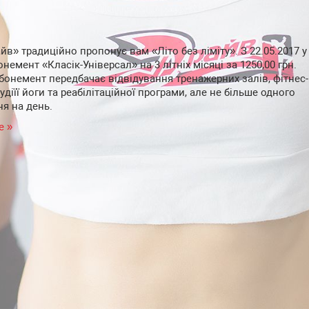
йв» традиційно пропонує вам «Літо без ліміту». З 22.05.2017 у
немент «Класік-Універсал» на 3 літніх місяці за 1250,00 грн.
бонемент передбачає відвідування тренажерних залів, фітнес-
удіїї йоги та реабілітаційної програми, але не більше одного
ня на день.
е »