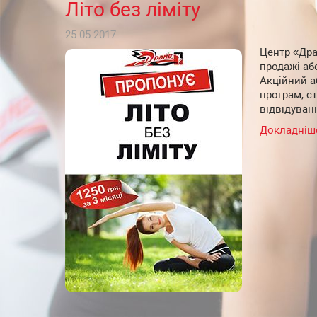
Літо без ліміту
25.05.2017
Центр «Дра
продажі або
Акційний а
програм, ст
відвідуван
Докладніш