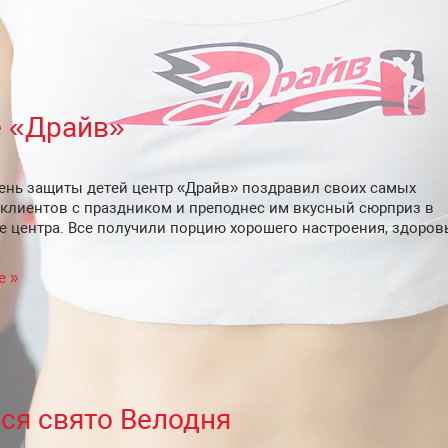
е «Драйв»
день защиты детей центр «Драйв» поздравил своих самых
клиентов с праздником и преподнес им вкусный сюрприз в
е центра. Все получили порцию хорошего настроения, здоров
.
е »
ся свято Велодня