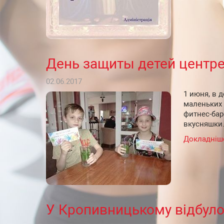
День защиты детей центр
02.06.2017
1 июня, в 
маленьких 
фитнес-бар
вкусняшки
Докладніш
У Кропивницькому відбуло