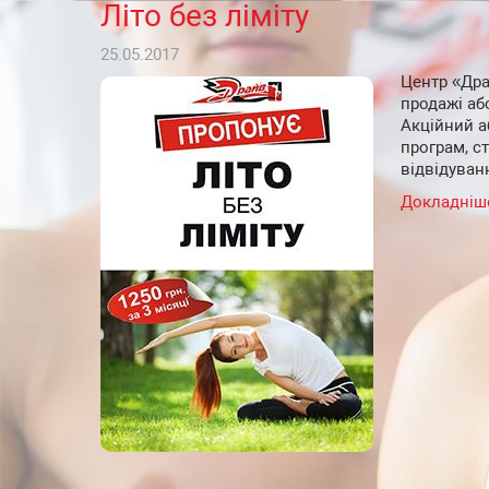
Літо без ліміту
25.05.2017
Центр «Дра
продажі або
Акційний а
програм, ст
відвідуван
Докладніш