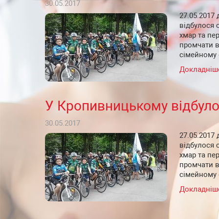
30.05.2017
27.05.2017
відбулося 
хмар та пе
промчати в
сімейному 
Докладніш
У Кропивницькому відбуло
30.05.2017
27.05.2017
відбулося 
хмар та пе
промчати в
сімейному 
Докладніш