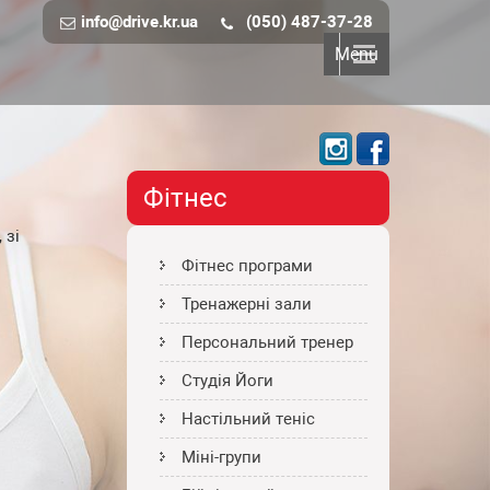
info@drive.kr.ua
(050) 487-37-28
Menu
Фітнес
 зі
Фітнес програми
Тренажерні зали
Персональний тренер
Студія Йоги
Настільний теніс
Міні-групи