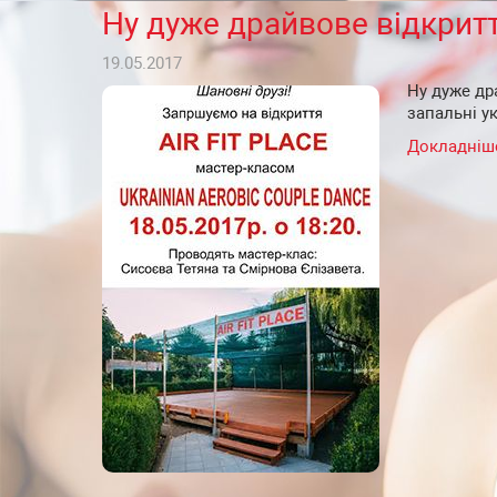
Ну дуже драйвове відкритт
19.05.2017
Ну дуже дра
запальні у
Докладніш