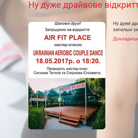
Ну дуже драйвове відкритт
19.05.2017
Ну дуже дра
запальні у
Докладніш