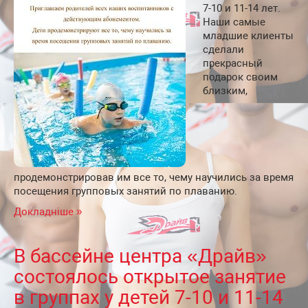
7-10 и 11-14 лет.
Наши самые
младшие клиенты
сделали
прекрасный
подарок своим
близким,
продемонстрировав им все то, чему научились за время
посещения групповых занятий по плаванию.
Докладніше »
В бассейне центра «Драйв»
состоялось открытое занятие
в группах у детей 7-10 и 11-14