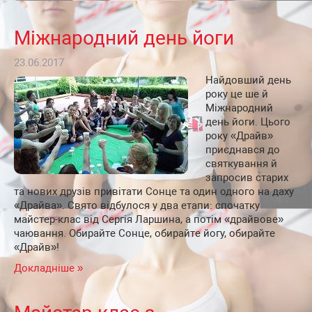
Міжнародний день йоги
23.06.2017
Найдовший день
року це ше й
Міжнародний
день йоги. Цього
року «Драйв»
приєднався до
святкування й
запросив старих
та нових друзів привітати Сонце та один одного на даху
«Драйва». Свято відбулося у два етапи: спочатку
майстер-клас від Сергія Ларшина, а потім «драйвове»
чаювання. Обирайте Сонце, обирайте йогу, обирайте
«Драйв»!
Докладніше »