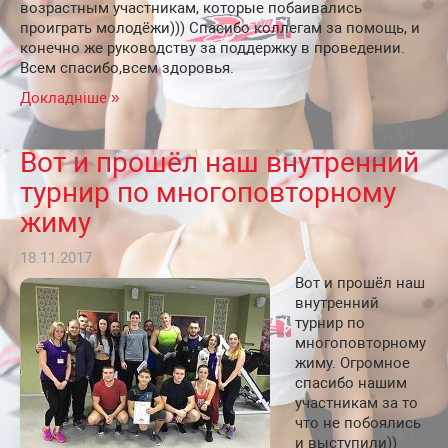
возрастным участникам, которые побаивались
проиграть молодёжи))) Спасибо коллегам за помощь, и
конечно же руководству за поддержку в проведении.
Всем спасибо,всем здоровья.
Докладніше »
Вот и прошёл наш внутренний
турнир по многоповторному
жиму
18.11.2017
Вот и прошёл наш
внутренний
турнир по
многоповторному
жиму. Огромное
спасибо нашим
участникам за то
что не побоялись
и выступили))