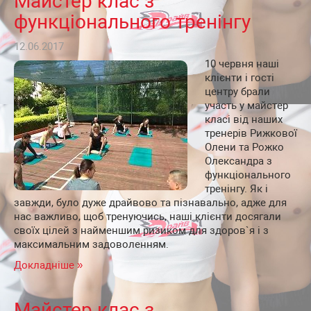
Майстер клас з
функціонального тренінгу
12.06.2017
10 червня наші
клієнти і гості
центру брали
участь у майстер
класі від наших
тренерів Рижкової
Олени та Рожко
Олександра з
функціонального
тренінгу. Як і
завжди, було дуже драйвово та пізнавально, адже для
нас важливо, щоб тренуючись, наші клієнти досягали
своїх цілей з найменшим ризиком для здоров`я і з
максимальним задоволенням.
Докладніше »
Майстер клас з