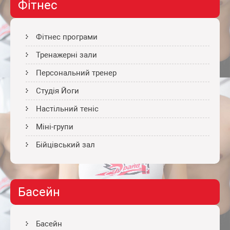
записям
Фітнес
Фітнес програми
Тренажерні зали
Персональний тренер
Студія Йоги
Настільний теніс
Міні-групи
Бійцівський зал
Басейн
Басейн