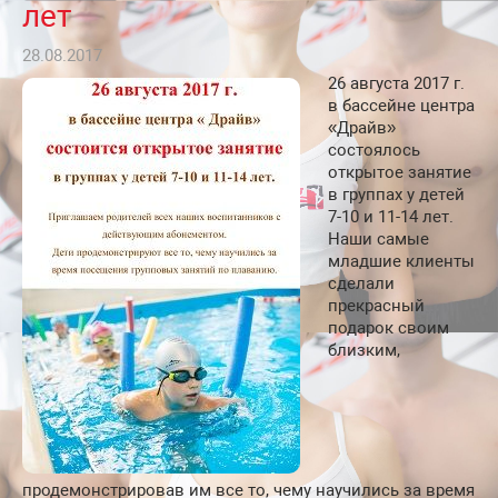
лет
28.08.2017
26 августа 2017 г.
в бассейне центра
«Драйв»
состоялось
открытое занятие
в группах у детей
7-10 и 11-14 лет.
Наши самые
младшие клиенты
сделали
прекрасный
подарок своим
близким,
продемонстрировав им все то, чему научились за время