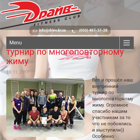
info@drive.kr.ua
(050) 487-37-28
Вот и прошёл наш внутренний
Menu
турнир по многоповторному
жиму
18.11.2017
Вот и прошёл наш
внутренний
турнир по
многоповторному
жиму. Огромное
спасибо нашим
участникам за то
что не побоялись
и выступили))
Особенно