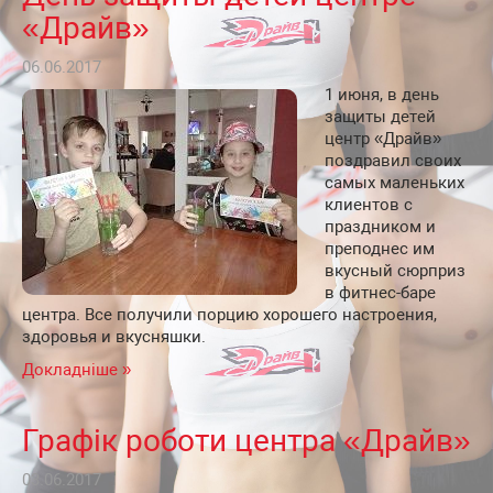
«Драйв»
06.06.2017
1 июня, в день
защиты детей
центр «Драйв»
поздравил своих
самых маленьких
клиентов с
праздником и
преподнес им
вкусный сюрприз
в фитнес-баре
центра. Все получили порцию хорошего настроения,
здоровья и вкусняшки.
Докладніше »
Графік роботи центра «Драйв»
03.06.2017