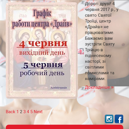
Дорогі друзі! 4
червня 2017 р., у
свято Святої
Троїці, центр
«Драйв» не
працюватиме.
Бажаємо вам
зустріти Святу
Трійцю в
піднесеному
насторї, зі
світлими
помислами та
намірами.
Докладніше »
Навигация
Back
1
2
3
4
5
Next
по