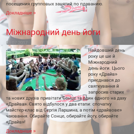
посещения групповых занятий по плаванию.
Докладніше »
Міжнародний день йоги
03.07.2017
Найдовший день
року це ше й
Міжнародний
день йоги. Цього
року «Драйв»
приєднався до
святкування й
запросив старих
та нових друзів привітати Сонце та один одного на даху
«Драйва». Свято відбулося у два етапи: спочатку
майстер-клас від Сергія Ларшина, а потім «драйвове»
чаювання. Обирайте Сонце, обирайте йогу, обирайте
«Драйв»!
Докладніше »