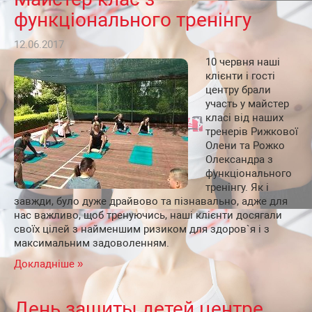
функціонального тренінгу
12.06.2017
10 червня наші
клієнти і гості
центру брали
участь у майстер
класі від наших
тренерів Рижкової
Олени та Рожко
Олександра з
функціонального
тренінгу. Як і
завжди, було дуже драйвово та пізнавально, адже для
нас важливо, щоб тренуючись, наші клієнти досягали
своїх цілей з найменшим ризиком для здоров`я і з
максимальним задоволенням.
Докладніше »
День защиты детей центре