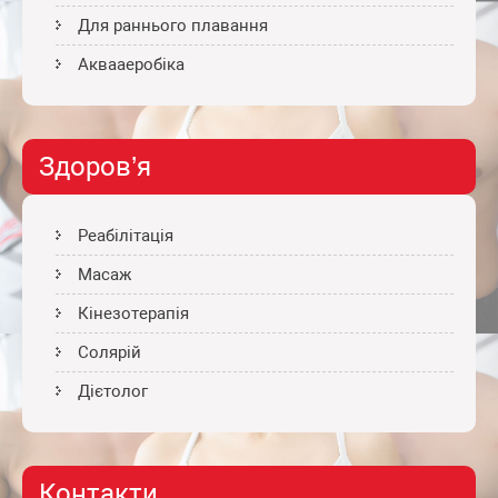
Для раннього плавання
Аквааеробіка
Здоров’я
Реабілітація
Масаж
Кінезотерапія
Солярій
Дієтолог
Контакти