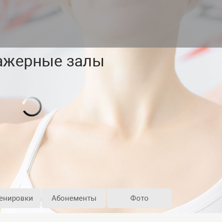
ажерные залы
енировки
Абонементы
Фото