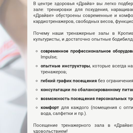
В центре здоровья «Драйв» вы легко подбе
зале: тренировки для похудения, наращив
«Драйве» обустроены современные и комфо
кардиотренажеров, свободных весов, функцио
Почему наши тренажерные залы в Кропи
культуристы, и достаточно опытные бодибилд
современное профессиональное оборудов
Impulse;
опытные инструкторы
, которые всегда н
тренажеров;
гибкий график посещения
без ограничения
консультации по сбалансированному пит
возможность посещения персональных тр
комфорт
для каждого (помещения с опт
вода, салфетки и пр.).
Посещение тренажерного зала в «Драйве
удовольствием!