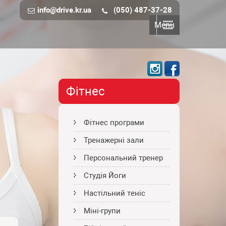
info@drive.kr.ua
(050) 487-37-28
Menu
Фітнес
Фітнес програми
Тренажерні зали
Персональний тренер
Студія Йоги
Настільний теніс
Міні-групи