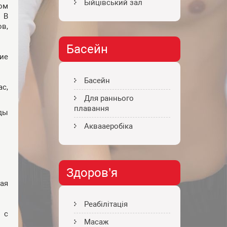
Бійцівський зал
ом
 В
в,
Басейн
ие
Басейн
ac,
Для раннього
плавання
ды
Аквааеробіка
Здоров’я
ая
Реабілітація
 с
Масаж