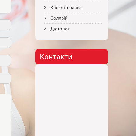
Кінезотерапія
Солярій
Дієтолог
Контакти