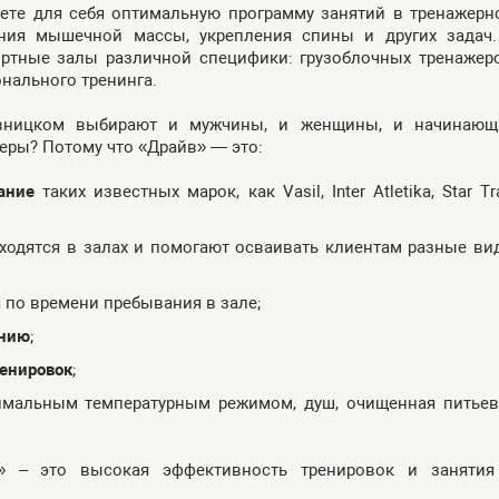
рете для себя оптимальную программу занятий в тренажерн
ания мышечной массы, укрепления спины и других задач.
ртные залы различной специфики: грузоблочных тренажеро
нального тренинга.
вницком выбирают и мужчины, и женщины, и начинающ
еры? Потому что «Драйв» — это:
ание
таких известных марок, как Vasil, Inter Atletika, Star Tr
аходятся в залах и помогают осваивать клиентам разные ви
 по времени пребывания в зале;
анию
;
енировок
;
имальным температурным режимом, душ, очищенная питьев
» – это высокая эффективность тренировок и занятия